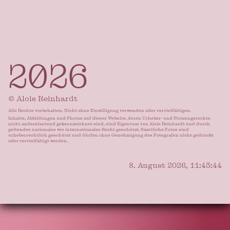
2026
© Alois Reinhardt
Alle Rechte vorbehalten. Nicht ohne Einwilligung verwenden oder vervielfältigen.
Inhalte, Abbildungen und Photos auf dieser Website, deren Urheber- und Nutzungsrechte
nicht anderslautend gekennzeichnet sind, sind Eigentum von Alois Reinhardt und durch
geltendes nationales wie internationales Recht geschützt. Sämtliche Fotos sind
urheberrechtlich geschützt und dürfen ohne Genehmigung des Fotografen nicht gedruckt
oder vervielfältigt werden.
8. August 2026, 11:43:47