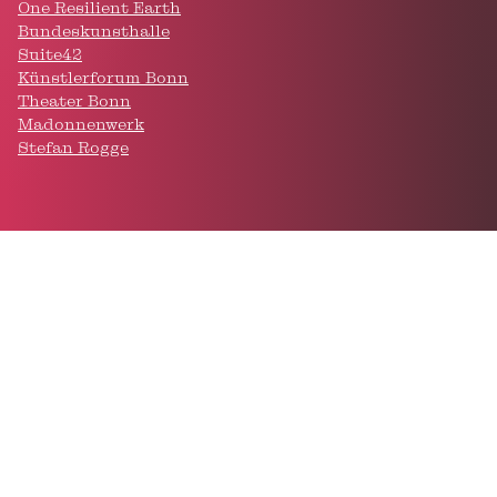
One Resilient Earth
Bundeskunsthalle
Suite42
Künstlerforum Bonn
Theater Bonn
Madonnenwerk
Stefan Rogge