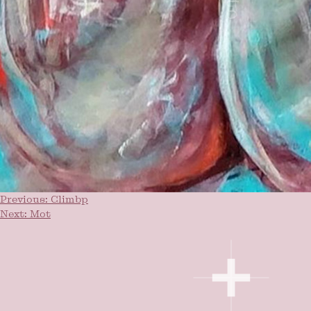
Post
Previous:
Climbp
Next:
Mot
navigation