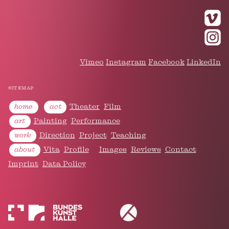
Vimeo
Instagram
Facebook
LinkedIn
sitemap
home
act
Theater
Film
art
Painting
Performance
work
Direction
Project
Teaching
about
Vita
Profile
Images
Reviews
Contact
Imprint
Data Policy