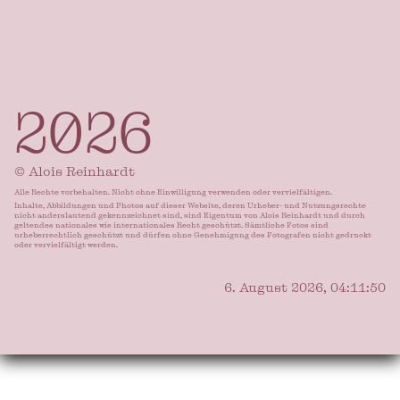
2026
© Alois Reinhardt
Alle Rechte vorbehalten. Nicht ohne Einwilligung verwenden oder vervielfältigen.
Inhalte, Abbildungen und Photos auf dieser Website, deren Urheber- und Nutzungsrechte
nicht anderslautend gekennzeichnet sind, sind Eigentum von Alois Reinhardt und durch
geltendes nationales wie internationales Recht geschützt. Sämtliche Fotos sind
urheberrechtlich geschützt und dürfen ohne Genehmigung des Fotografen nicht gedruckt
oder vervielfältigt werden.
6. August 2026, 04:11:53