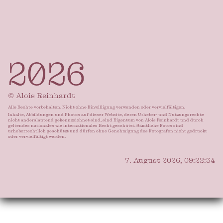
2026
© Alois Reinhardt
Alle Rechte vorbehalten. Nicht ohne Einwilligung verwenden oder vervielfältigen.
Inhalte, Abbildungen und Photos auf dieser Website, deren Urheber- und Nutzungsrechte
nicht anderslautend gekennzeichnet sind, sind Eigentum von Alois Reinhardt und durch
geltendes nationales wie internationales Recht geschützt. Sämtliche Fotos sind
urheberrechtlich geschützt und dürfen ohne Genehmigung des Fotografen nicht gedruckt
oder vervielfältigt werden.
7. August 2026, 09:22:37