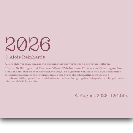
2026
© Alois Reinhardt
Alle Rechte vorbehalten. Nicht ohne Einwilligung verwenden oder vervielfältigen.
Inhalte, Abbildungen und Photos auf dieser Website, deren Urheber- und Nutzungsrechte
nicht anderslautend gekennzeichnet sind, sind Eigentum von Alois Reinhardt und durch
geltendes nationales wie internationales Recht geschützt. Sämtliche Fotos sind
urheberrechtlich geschützt und dürfen ohne Genehmigung des Fotografen nicht gedruckt
oder vervielfältigt werden.
8. August 2026, 12:14:07