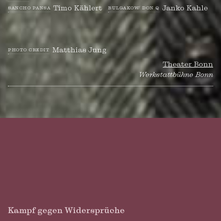
Timo Kählert
Janko Kahle
sancho pansa
bulgakow/ don q
Matthias Jung
photo credit
Theater Bonn
Werkstattbühne Bonn
Kampf gegen Widersprüche