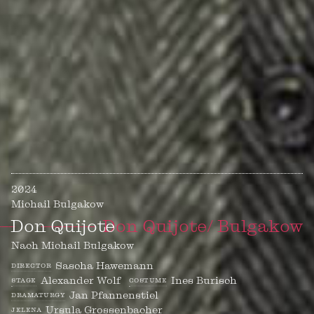
2024
Michail Bulgakow
Don Quijote
––––––––
Don Quijote/ Bulgakow
Nach Michail Bulgakow
Sascha Hawemann
director
Alexander Wolf
Ines Burisch
stage
costume
Jan Pfannenstiel
dramaturgy
Ursula Grossenbacher
jelena