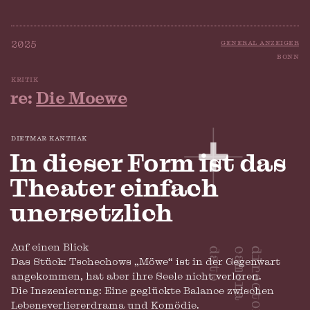
general anzeiger
2025
bonn
kritik
re:
Die Moewe
dietmar kanthak
In dieser Form ist das
Theater einfach
unersetzlich
Auf einen Blick
Das Stück: Tschechows „Möwe“ ist in der Gegenwart
angekommen, hat aber ihre Seele nicht verloren.
Die Inszenierung: Eine geglückte Balance zwischen
Lebensverliererdrama und Komödie.