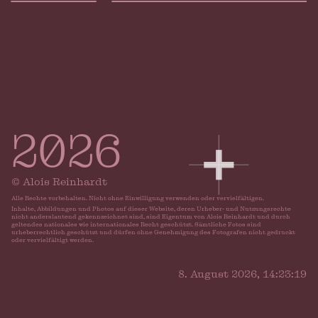
navigation
2026
© Alois Reinhardt
Alle Rechte vorbehalten. Nicht ohne Einwilligung verwenden oder vervielfältigen.
Inhalte, Abbildungen und Photos auf dieser Website, deren Urheber- und Nutzungsrechte
nicht anderslautend gekennzeichnet sind, sind Eigentum von Alois Reinhardt und durch
geltendes nationales wie internationales Recht geschützt. Sämtliche Fotos sind
urheberrechtlich geschützt und dürfen ohne Genehmigung des Fotografen nicht gedruckt
oder vervielfältigt werden.
Vimeo
Instagram
Facebook
LinkedIn
8. August 2026, 14:23:20
sitemap