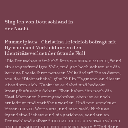
Sing ich von Deutschland in
der Nacht
Rummelplatz – Christina Friedrich befragt mit
Hymnen und Verkleidungen den
Identitätsverlust der Stunde Null
“Die Deutschen nämlich”, ätzt
werner bräunig
, “sind
ein sangesfreudiges Volk, und gar hoch achten sie die
kernige Poesie ihrer neueren Volkslieder.” Eines davon,
aus der “Dichterliebe”, gibt Philip Hagmann an diesem
Abend von sich. Nackt ist er dabei und bedeckt
krampfhaft seine Scham. Eben haben ihn noch die
Nazi-Matronen herumgeschubst, eben ist er noch
erniedrigt und verhöhnt worden. Und nun spuckt er
bitter
heines
Worte aus, und man weiß: Nicht an
irgendeine Liebste sind sie gerichtet, sondern an
Deutschland selbst: “
ich sah dich ja im traum/ und
sah die nacht in deines herzens raum.
” Und dann