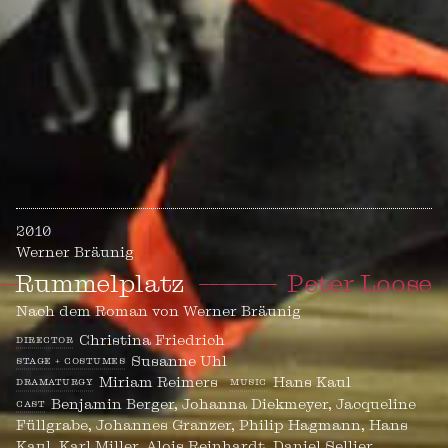
2010
Werner Bräunig
Rummelplatz
––––––––
Peter Loose
Nach dem Roman von Werner Bräunig
Christina Friedrich
director
Susanne Uhl
stage + costumes
Miriam Reimers
Hans Kaul
dramaturgy
music
Benjamin Berger, Johanna Diekmeyer, Jacqueline
cast
Füllgrabe, Johannes Granzer, Philip Hagmann, Hans
Kaul, Karl Miller, Alois Reinhardt, Daniel Sellier,