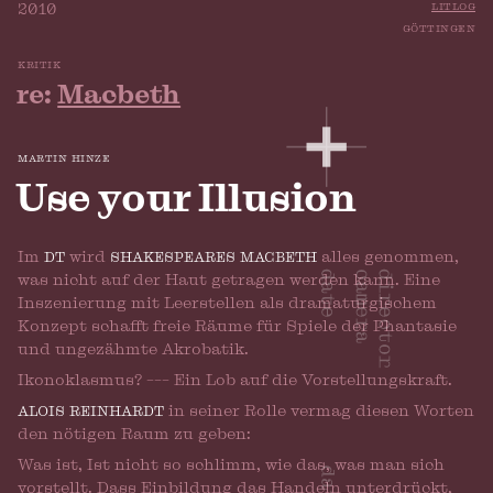
litlog
2010
göttingen
kritik
re:
Macbeth
martin hinze
Use your Illusion
Im
dt
wird
shakespeares macbeth
alles genommen,
was nicht auf der Haut getragen werden kann. Eine
Inszenierung mit Leerstellen als dramaturgischem
Konzept schafft freie Räume für Spiele der Phantasie
und ungezähmte Akrobatik.
Ikonoklasmus? ––– Ein Lob auf die Vorstellungskraft.
alois reinhardt
in seiner Rolle vermag diesen Worten
den nötigen Raum zu geben:
Was ist, Ist nicht so schlimm, wie das, was man sich
vorstellt. Dass Einbildung das Handeln unterdrückt,